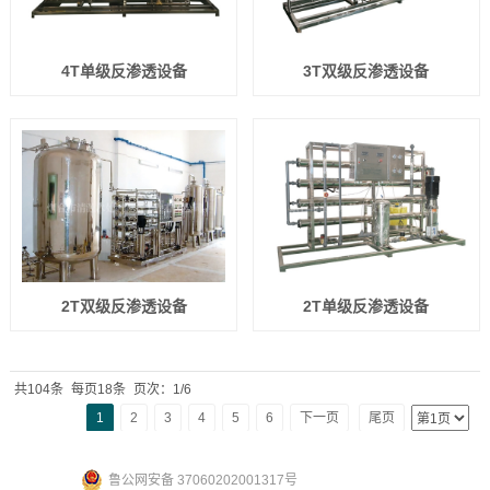
4T单级反渗透设备
3T双级反渗透设备
2T双级反渗透设备
2T单级反渗透设备
共104条
每页18条
页次：1/6
1
2
3
4
5
6
下一页
尾页
鲁公网安备 37060202001317号