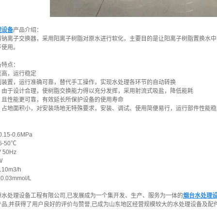
理设备
产品介绍：
叫钠离子交换器，采用阳离子树脂对原水进行软化，主要目的是让阳离子树脂置换水中的
环使用。
备特点：
度高，运行稳定
制装置，运行准确可靠，替代手工操作，实现水处理各环节的自动转换
，由于设计合理，使树脂交换能力得以充分发挥，采用射流式吸盐，降低能耗
，且性能更可靠，有效延长所保护设备的使用寿命
，占地面积小，对安装场地无特殊要求，安装、调试、使用简便易行，运行部件性能稳
：
.15-0.6MPa
5-50℃
 50Hz
W
110m3/h
.03mmol/L
源水处理设备工程有限公司,已发展成为一个集开发、生产、服务为一体的
烟台水处理
产品,并获得了用户良好的评价与赞誉,已成为山东地区经营规模较大的水处理设备及配