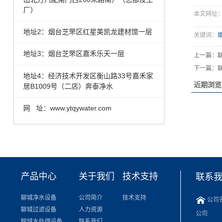
厂）
本文网址：http
地址2：烟台芝罘区红星美凯龙建材馆一层
关键词：
地址3：烟台芝罘区嘉禾乐天一层
上一篇：
下一篇：
地址4：经济技术开发区衡山路33号嘉禾家
近期浏览
居B1009号（二店）奔泰净水
网 址：www.ytqywater.com
产品中心
关于我们
技术支持
联系
聊城净水设备
公司简介
技术支持
公司
聊城过滤设备
人力资源
公司
聊城水处理设备
联系我们