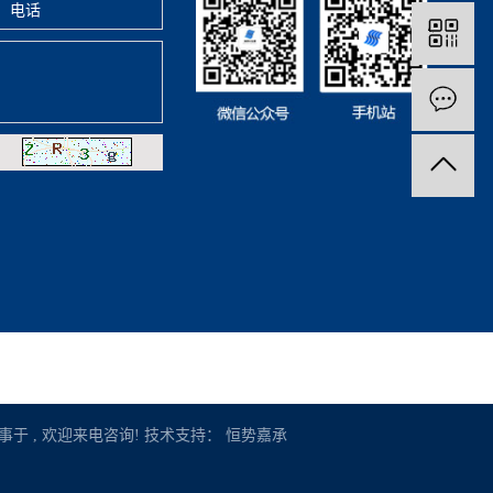
事于 , 欢迎来电咨询! 技术支持：
恒势嘉承