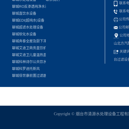
联系电话：
聊城RO反渗透纯净水设备
联系电话：
聊城直饮水设备
公司传真：
聊城EDI(超纯水)设备
聊城超滤水处理设备
公司邮
聊城软化水设备
公司地
聊城奔泰全屋及厨下净水机
山北方汽
聊城艾迪卫商务直饮机及租赁机
关键
聊城艾迪卫儿童温热直饮机
台过滤设
聊城科林诗尔公共饮水设备
聊城科罗迪托新风
聊城倍世康前置过滤器
Copyright © 烟台市清源水处理设备工程有限公司 