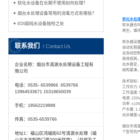
软化水设备在长期不使用如何处理？
烟台水处理设备常用的消毒方式有哪些？
软化水处
​EDI超纯水设备独特之处
软水器也
再生，循
C
软水器设
联系我们
Contact Us
自动化程
全自动控
高效低耗
企业名称：烟台市清源水处理设备工程有
出水稳定
结构紧凑
限公司
技术指标
电话：0535- 6539866 6539766
工作压力: 0
13964533671 15318650039
工作温度: 
电源: 220V
功率: ≤10
手机：18562219888
产水量: 1-
出水硬度:≤0
传真：0535-6539766
烟台市清
个型号的
地址1：福山区鸿福街62号清源水处理（福
山北方汽配南门西200米路南）（总部及工