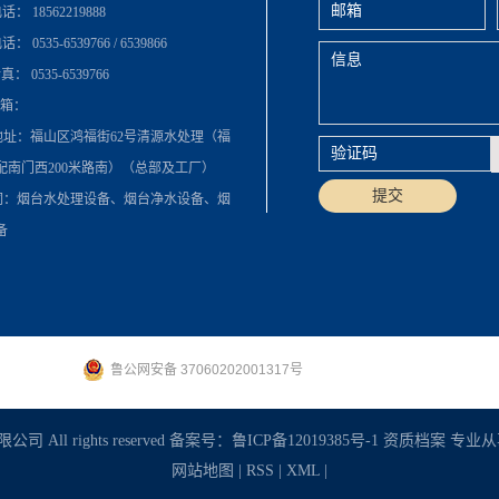
 18562219888‬
 0535-6539766 / 6539866
 0535-6539766
箱：
址：福山区鸿福街62号清源水处理（福
配南门西200米路南）（总部及工厂）
词：烟台水处理设备、烟台净水设备、烟
备
鲁公网安备 37060202001317号
All rights reserved 备案号：
鲁ICP备12019385号-1
资质档案
专业从
网站地图
|
RSS
|
XML
|