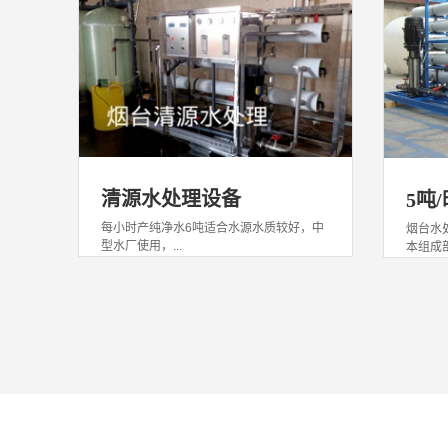
清源水处理设备
5吨
每小时产纯净水6吨适合水源水质较好，中
烟台水
型水厂使用，...
本组成部