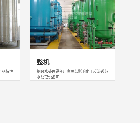
整机
保
产品特性
烟台水处理设备厂家总结影响化工反渗透纯
烟台
水处理设备正...
给我