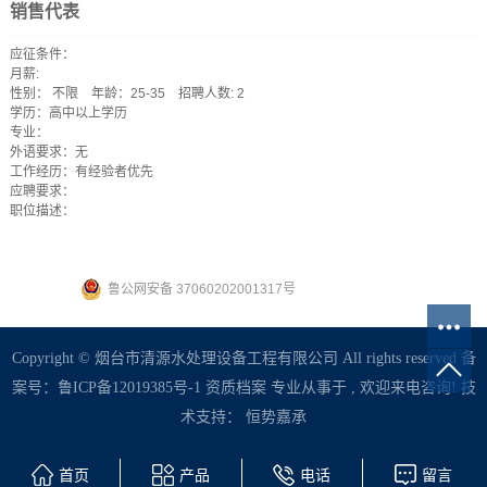
销售代表
应征条件：
月薪:
性别： 不限
年龄：25-35 招聘人数: 2
学历：高中以上学历
专业：
外语要求：无
工作经历：有经验者优先
应聘要求：
职位描述：
鲁公网安备 37060202001317号
Copyright © 烟台市清源水处理设备工程有限公司 All rights reserved 备
案号：
鲁ICP备12019385号-1
资质档案
专业从事于 , 欢迎来电咨询! 技
术支持：
恒势嘉承
首页
产品
电话
留言