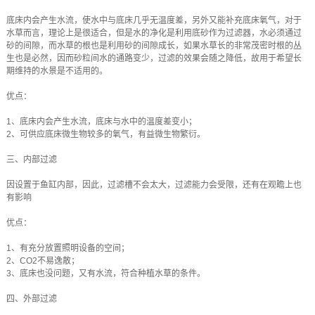
底床内会产生水流，使水中与底床几乎无温度差，另外又能补充底床氧气，对于
水草而言，理论上是很适合，但是水的净化是利用底砂作为过滤器，水必须通过
砂的间隙，而水草的根也是利用砂的间隙成长，如果水草长的非常茂密时根的丛
生也是必然，因而砂粒间水的通路变少，过滤的效果会随之降低，故用于希望长
期维持的水景是不适用的。
优点：
1、底床内会产生水流，底床与水中的温度差变小；
2、可供应底床微生物较多的氧气，有益微生物繁衍。
三、内部过滤
因设置于鱼缸内部，因此，过滤槽不会太大，过滤能力会受限，还有在观瞻上也
有影响
优点：
1、有充分放置照明设备的空间；
2、CO2不易逸散；
3、底床也没问题，又有水流，符合种植水草的条件。
四、外部过滤