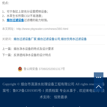
优点：
1、可于鱼缸上部充分设置照明设备；
2、水草生长所需CO2不易逸散；
3、
烟台过滤设备
过滤槽的能力较强。
本文网址：http://www.ytqywater.com/news/380.html
关键词：
烟台过滤设备厂家
,
烟台过滤设备公司
,
烟台饮用水过滤设备
上一篇：
烟台净水设备的特点及设计要求
下一篇：
反渗透纯净水设备的设计特点
鲁公网安备 37060202001317号
Copyright © 烟台市清源水处理设备工程有限公司 All rights reserved 备
案号：
鲁ICP备12019385号-1
资质档案
专业从事于 , 欢迎来电咨询! 技
术支持：
恒势嘉承