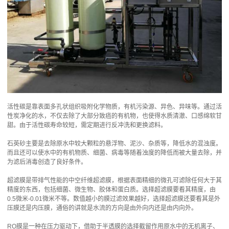
活性碳是靠表面多孔状组织吸附化学物质，有机污染源、异色、异味等。通过活
性炭净化的水，不仅去除了大部分致癌的有机物，也使得水质清澈、口感绵软甘
甜。由于活性碳寿命较短，需定期进行反冲洗和更换滤料。
石英砂主要是去除原水中较大颗粒的悬浮物、泥沙、杂质等，降低水的混浊度。
而且还可以使水中的有机物质、细菌、病毒等随着浊度的降低而被大量去除，并
为滤后消毒创造了良好条件。
超滤膜是带排气性能的中空纤维超滤膜，根据表面精细的微孔可滤除任何大于其
精度的东西，包括细菌、微生物、胶体和蛋白质。选择超滤膜要看其精度，由
0.5微米-0.01微米不等。数值越小的膜过滤效果越好，选择超滤膜还要看其是外
压膜还是内压膜，通俗的讲就是水流的方向是由外向内还是由内向外。
RO膜是一种在压力驱动下，借助于半透膜的选择截留作用原水中的无机离子、