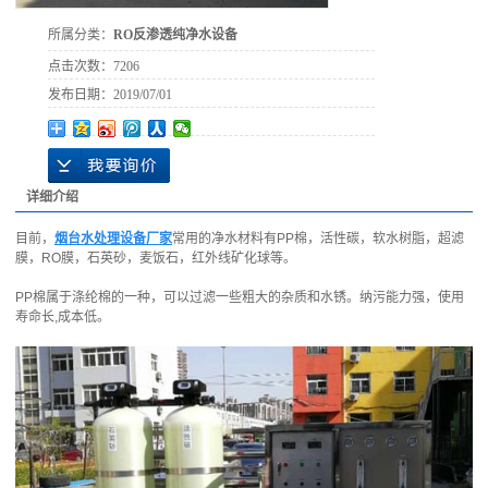
所属分类：
RO反渗透纯净水设备
点击次数：
7206
发布日期：
2019/07/01
详细介绍
目前，
烟台水处理设备厂家
常用的净水材料有PP棉，活性碳，软水树脂，超滤
膜，RO膜，石英砂，麦饭石，红外线矿化球等。
PP棉属于涤纶棉的一种，可以过滤一些粗大的杂质和水锈。纳污能力强，使用
寿命长,成本低。