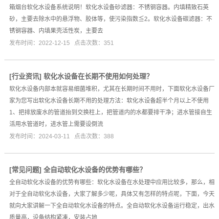
箱烟台软化水设备系统说明！软化水设备砂滤器：不锈钢容器。内填精致石英
砂，主要去除水中的悬浮物、胶体等，使污染指数≦2。软化水设备碳滤器：不
锈钢容器、内填果壳活性炭，主要去
发布时间：2022-12-15 点击次数：351
[
行业资讯
]
软化水设备在长期不使用如何处理？
软化水设备内部本就容易细菌堆积，尤其在长期时间不用时，下面软化水设备厂
家为您写出软化水设备长期不用的处理方法：软化水设备超半个月以上不使用
1、把排放废水的管道抬到交换柱上，把管道内的水都要排干净；进水管接自生
活用水管道时，进水管上需要设倒流
发布时间：2024-03-11 点击次数：388
[
常见问题
]
全自动软化水设备的优势有哪些？
全自动软化水设备的优势有哪些：软化水设备在水处理中应用比较多，那么，相
对于全自动软化水设备，大家了解多少呢，具体又有怎样的特点呢，下面，今天
就向大家讲解一下全自动软化水设备的特点。全自动软化水设备运行稳定，出水
质量高，设备结构紧凑，安装占地