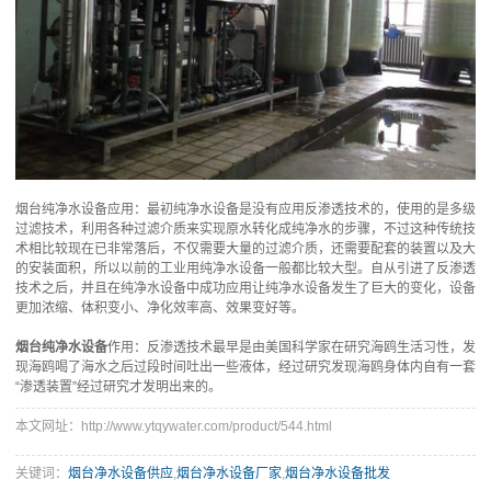
烟台纯净水设备应用：最初纯净水设备是没有应用反渗透技术的，使用的是多级
过滤技术，利用各种过滤介质来实现原水转化成纯净水的步骤，不过这种传统技
术相比较现在已非常落后，不仅需要大量的过滤介质，还需要配套的装置以及大
的安装面积，所以以前的工业用纯净水设备一般都比较大型。自从引进了反渗透
技术之后，并且在纯净水设备中成功应用让纯净水设备发生了巨大的变化，设备
更加浓缩、体积变小、净化效率高、效果变好等。
烟台纯净水设备
作用：反渗透技术最早是由美国科学家在研究海鸥生活习性，发
现海鸥喝了海水之后过段时间吐出一些液体，经过研究发现海鸥身体内自有一套
“渗透装置”经过研究才发明出来的。
本文网址：http://www.ytqywater.com/product/544.html
关键词：
烟台净水设备供应
,
烟台净水设备厂家
,
烟台净水设备批发