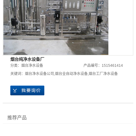
烟台纯净水设备厂
分类：
烟台净水设备
产品编号：1515461414
关键词：
烟台净水设备公司
,
烟台全自动净水设备
,
烟台工厂净水设备
推荐产品