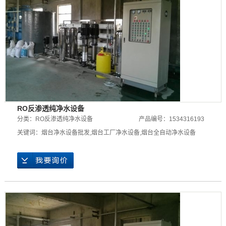
RO反渗透纯净水设备
分类：
RO反渗透纯净水设备
产品编号：1534316193
关键词：
烟台净水设备批发
,
烟台工厂净水设备
,
烟台全自动净水设备