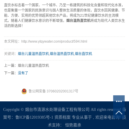
直饮水标志着一个国家、一个城市、乃至一栋建筑的科技化含量和现代化水准，
也是衡量一个国家的民族意识与国人整体生活质量的体现，直饮水因其健康、节
能、方便、实用的优势领超其他饮水产品，将成为21世纪健康饮水的主流模
式。随着人们健康饮水意识的不断增强，
烟台温热直饮机
将成为现代人类饮水生
活的新选择！
本文网址：http://www.ytqywater.com/product/594.html
关键词：
烟台儿童温热直饮机
,
烟台温热直饮机
,
烟台直饮机
上一篇：
烟台儿童温热直饮机
下一篇：
没有了
鲁公网安备 37060202001317号
Copyright © 烟台市清源水处理设备工程有限公司 All rights reserved 备
案号：
鲁ICP备12019385号-1
资质档案
专业从事于 , 欢迎来电咨询! 技
术支持：
恒势嘉承